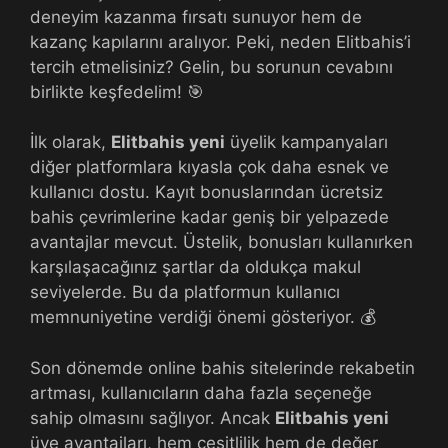
deneyim kazanma fırsatı sunuyor hem de
kazanç kapılarını aralıyor. Peki, neden Elitbahis’i
tercih etmelisiniz? Gelin, bu sorunun cevabını
birlikte keşfedelim! 🎯
İlk olarak,
Elitbahis yeni
üyelik kampanyaları
diğer platformlara kıyasla çok daha esnek ve
kullanıcı dostu. Kayıt bonuslarından ücretsiz
bahis çevrimlerine kadar geniş bir yelpazede
avantajlar mevcut. Üstelik, bonusları kullanırken
karşılaşacağınız şartlar da oldukça makul
seviyelerde. Bu da platformun kullanıcı
memnuniyetine verdiği önemi gösteriyor. 💰
Son dönemde online bahis sitelerinde rekabetin
artması, kullanıcıların daha fazla seçeneğe
sahip olmasını sağlıyor. Ancak
Elitbahis yeni
üye avantajları, hem çeşitlilik hem de değer