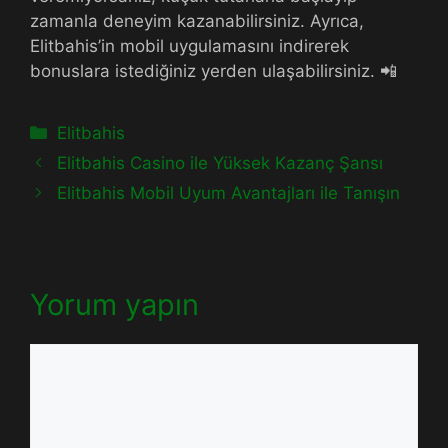
zamanla deneyim kazanabilirsiniz. Ayrıca,
Elitbahis’in mobil uygulamasını indirerek
bonuslara istediğiniz yerden ulaşabilirsiniz. 📲
Kategoriler
Elitbahis
Elitbahis Casino ile Yüksek Kazanç Şansı
Elitbahis Mobil Uyum Avantajları ile Tanışın
Yorum yapın
Yorum