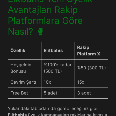
Avantajları Rakip
Platformlara Göre
Nasıl? 🥊
Rakip
Özellik
Elitbahis
Platform X
Hoşgeldin
%100’e kadar
%50 (300 TL)
Bonusu
(500 TL)
Çevrim Şartı
10x
15x
Free Bet
5 adet
3 adet
Yukarıdaki tablodan da görebileceğiniz gibi,
Elitbahis
üyelik kampanyaları rakiplerine kıyasla